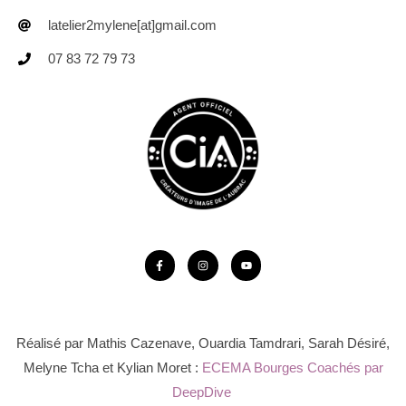
latelier2mylene[at]gmail.com
07 83 72 79 73
Réalisé par Mathis Cazenave, Ouardia Tamdrari, Sarah Désiré,
Melyne Tcha et Kylian Moret :
ECEMA Bourges Coachés par
DeepDive